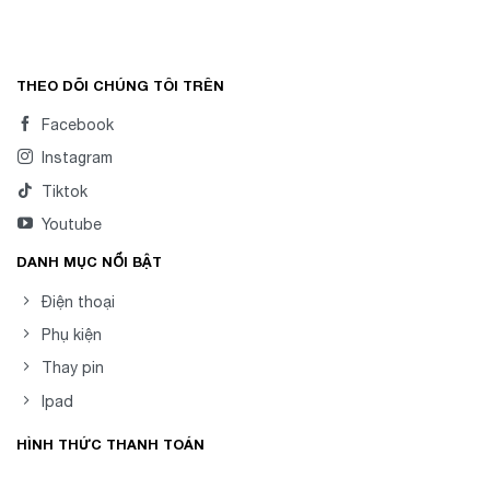
0
5
sao
THEO DÕI CHÚNG TÔI TRÊN
Facebook
Instagram
Tiktok
Youtube
DANH MỤC NỔI BẬT
Điện thoại
Phụ kiện
Thay pin
Ipad
HÌNH THỨC THANH TOÁN